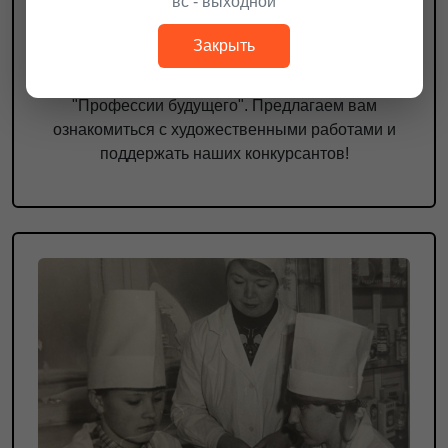
вс - выходной
ФГБОУ ДПО "Институт развития
профессионального образования" при
Закрыть
Министерстве Просвещения РФ проводит
Конкурс художественных фотографий
"Профессии будущего". Предлагаем вам
ознакомиться с художественными работами и
поддержать наших конкурсантов!