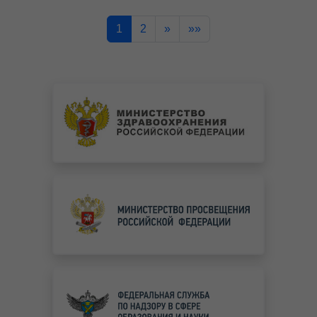
1
2
»
»»