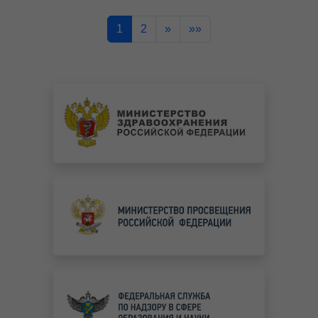
1
2
»
»»