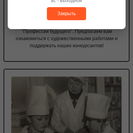
вс - выходной
ФГБОУ ДПО "Институт развития
профессионального образования" при
Закрыть
Министерстве Просвещения РФ проводит
Конкурс художественных фотографий
"Профессии будущего". Предлагаем вам
ознакомиться с художественными работами и
поддержать наших конкурсантов!