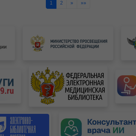
1
2
»
»»