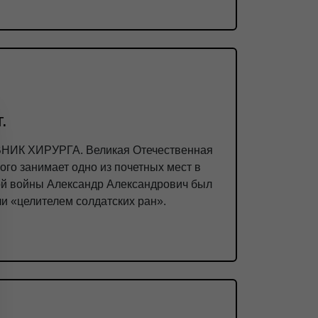
.
ВНИК ХИРУРГА. Великая Отечественная
го занимает одно из почетных мест в
ой войны Александр Александрович был
и «целителем солдатских ран».