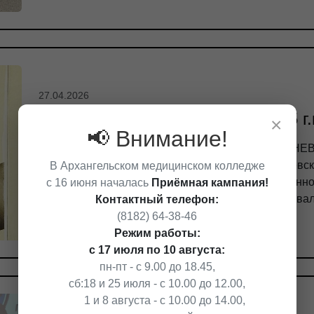
27.04.2026
ЛЕТОПИСЬ ПОБЕДЫ. 1941-1945 г.г
×
📢 Внимание!
Литературная гостиная: ВИШНЕВСКИЙ А. А. «ДНЕ
Война". Имя Александра Александровича Вишневско
В Архангельском медицинском колледже
истории медицины. Во время Великой Отечественн
с 16 июня началась
Приёмная кампания!
главным хирургом Карельского фронта. Его называл
Контактный телефон:
(8182) 64-38-46
Режим работы:
с 17 июля по 10 августа:
пн-пт - с 9.00 до 18.45,
сб:
18 и 25 июля - с 10.00 до 12.00,
1 и 8 августа - с 10.00 до 14.00,
26.04.2026